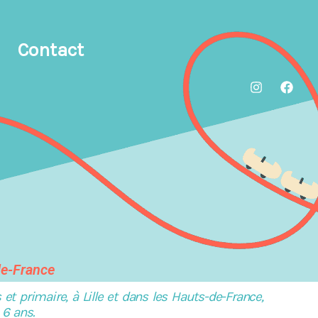
Contact
de-France
t primaire, à Lille et dans les Hauts-de-France,
 6 ans.