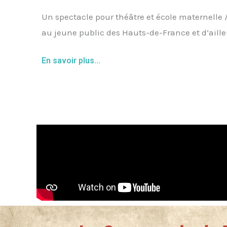
Un spectacle pour théâtre et école maternelle 
au jeune public des Hauts-de-France et d’aille
En savoir plus...