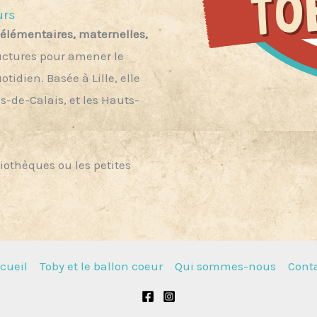
urs
-élémentaires, maternelles,
uctures pour amener le
otidien. Basée à Lille, elle
s-de-Calais, et les Hauts-
liothèques ou les petites
cueil
Toby et le ballon coeur
Qui sommes-nous
Cont