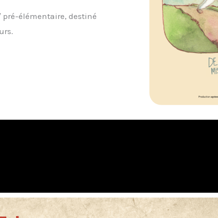
/ pré-élémentaire, destiné
urs.