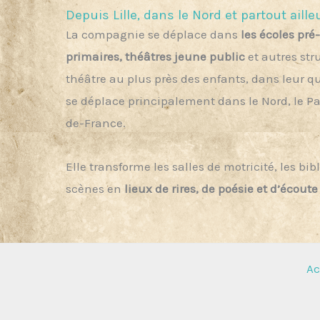
Depuis Lille, dans le Nord et partout aille
La compagnie se déplace dans
les écoles pré
primaires, théâtres jeune public
et autres str
théâtre
au plus près des enfants
, dans leur qu
se déplace principalement dans le Nord, le Pa
de-France.
Elle transforme les salles de motricité, les bib
scènes en
lieux de rires, de poésie et d’écoute
Ac